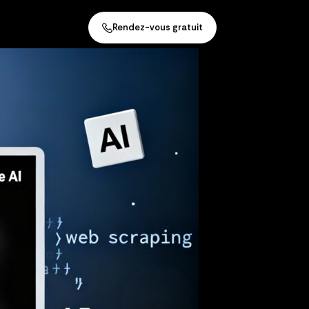
Rendez-vous gratuit