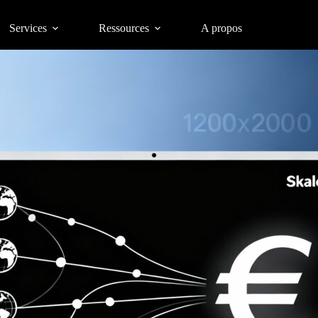
Services
Ressources
A propos