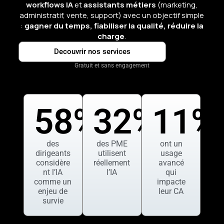
workflows IA
et
assistants métiers
(marketing,
administratif, vente, support) avec un objectif simple
:
gagner du temps, fiabiliser la qualité, réduire la
charge
.
Decouvrir nos services
Gratuit et sans engagement
58
%
32
%
11
%
des
des PME
ont un
dirigeants
utilisent
usage
considère
réellement
avancé
nt l’IA
l’IA
qui
comme un
impacte
enjeu de
leur CA
survie