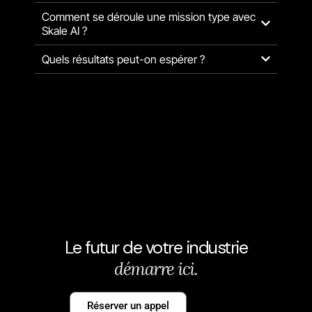
Comment se déroule une mission type avec
Skale AI ?
Quels résultats peut-on espérer ?
Le futur de votre industrie
d
é
m
a
r
r
e
i
c
i
.
Réserver un appel