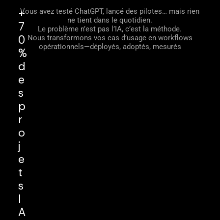
+
Vous avez testé ChatGPT, lancé des pilotes… mais rien
ne tient dans le quotidien.
7
Le problème n’est pas l’IA, c’est la méthode.
0
Nous transformons vos cas d’usage en workflows
opérationnels—déployés, adoptés, mesurés
%
d
e
s
p
r
o
j
e
t
s
I
A