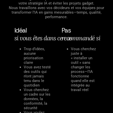
votre stratégie IA et éviter les projets gadget.
Nous travaillons avec vos décideurs et vos équipes pour
transformer l’IA en gains mesurables—temps, qualité,
performance.
Idéal
Pas
s
i
v
o
u
s
ê
t
e
s
d
a
n
s
c
e
r
c
e
a
c
o
s
m
m
a
n
d
é
s
i
Trop d’idées,
Vous cherchez
aucune
juste à
priorisation
« installer un
claire
outil » sans
Vous avez testé
changer les
des outils qui
process—l’IA
n’ont jamais
fonctionne
tenu dans le
quand elle est
quotidien
intégrée au
Vous cherchez
travail réel
un cadre sur les
données, la
conformité, la
sécurité
Vous voulez