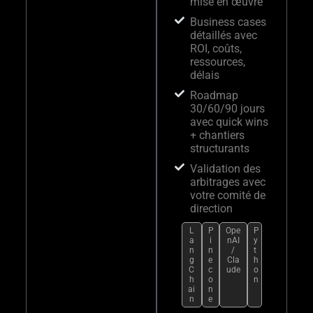
mise en œuvre
Business cases
détaillés avec
ROI, coûts,
ressources,
délais
Roadmap
30/60/90 jours
avec quick wins
+ chantiers
structurants
Validation des
arbitrages avec
votre comité de
direction
L
P
Ope
P
a
i
nAI
y
n
n
/
t
g
e
Cla
h
C
c
ude
o
h
o
n
ai
n
n
e