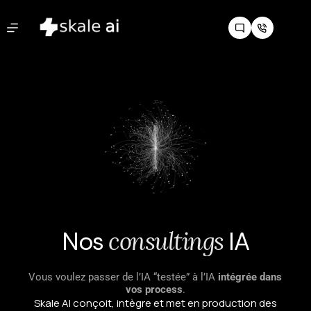
Nos
c
o
n
s
u
l
t
i
n
g
s
IA
Vous voulez passer de l’IA “testée” à l’IA
intégrée dans
vos process
.
Skale AI conçoit, intègre et met en production des