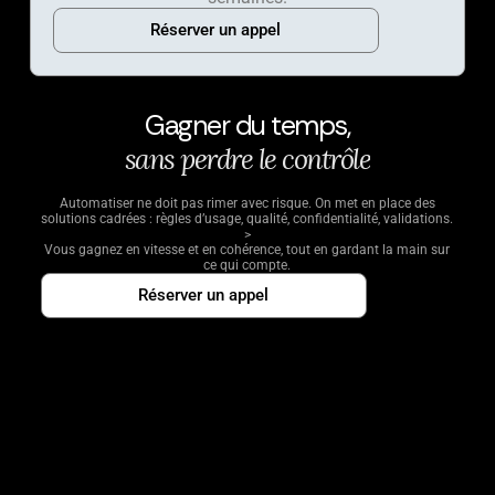
Réserver un appel
Gagner du temps,
s
a
n
s
p
e
r
d
r
e
l
e
c
o
n
t
r
ô
l
e
Automatiser ne doit pas rimer avec risque. On met en place des
solutions cadrées : règles d’usage, qualité, confidentialité, validations.
>
Vous gagnez en vitesse et en cohérence, tout en gardant la main sur
ce qui compte.
Réserver un appel