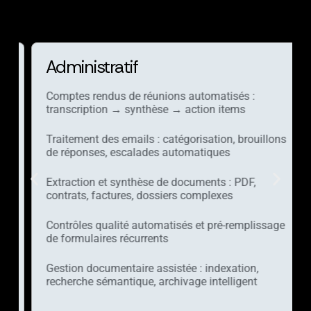
Administratif
Comptes rendus de réunions automatisés :
transcription → synthèse → action items
Traitement des emails : catégorisation, brouillons
de réponses, escalades automatiques
Extraction et synthèse de documents : PDF,
contrats, factures, dossiers complexes
Contrôles qualité automatisés et pré-remplissage
de formulaires récurrents
Gestion documentaire assistée : indexation,
recherche sémantique, archivage intelligent