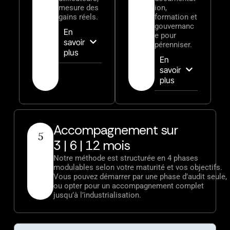
mesure des
ion,
gains réels.
formation et
gouvernanc
En
e pour
savoir
pérenniser.
plus
En
savoir
plus
Accompagnement sur
5
3 | 6 | 12 mois
Notre méthode est structurée en 4 phases
modulables selon votre maturité et vos objectifs.
Vous pouvez démarrer par une phase d’audit seule,
ou opter pour un accompagnement complet
jusqu’à l’industrialisation.